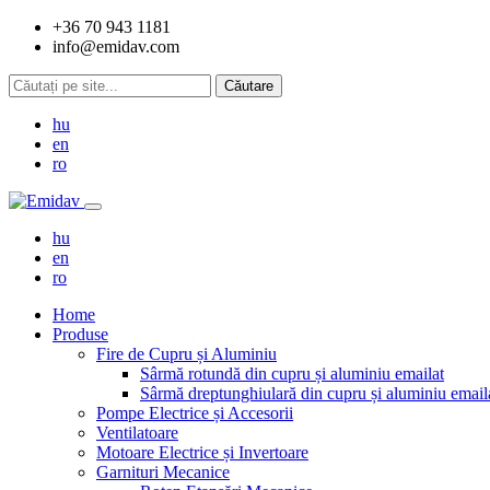
+36 70 943 1181
info@emidav.com
hu
en
ro
hu
en
ro
Home
Produse
Fire de Cupru și Aluminiu
Sârmă rotundă din cupru și aluminiu emailat
Sârmă dreptunghiulară din cupru și aluminiu email
Pompe Electrice și Accesorii
Ventilatoare
Motoare Electrice și Invertoare
Garnituri Mecanice