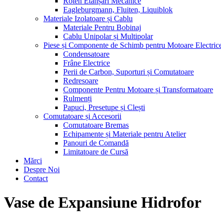
Roten Etanșări Mecanice
Eagleburgmann, Fluiten, Liquiblok
Materiale Izolatoare și Cablu
Materiale Pentru Bobinaj
Cablu Unipolar și Multipolar
Piese și Componente de Schimb pentru Motoare Electric
Condensatoare
Frâne Electrice
Perii de Carbon, Suporturi și Comutatoare
Redresoare
Componente Pentru Motoare și Transformatoare
Rulmenți
Papuci, Presetupe și Clești
Comutatoare și Accesorii
Comutatoare Bremas
Echipamente și Materiale pentru Atelier
Panouri de Comandă
Limitatoare de Cursă
Mărci
Despre Noi
Contact
Vase de Expansiune Hidrofor