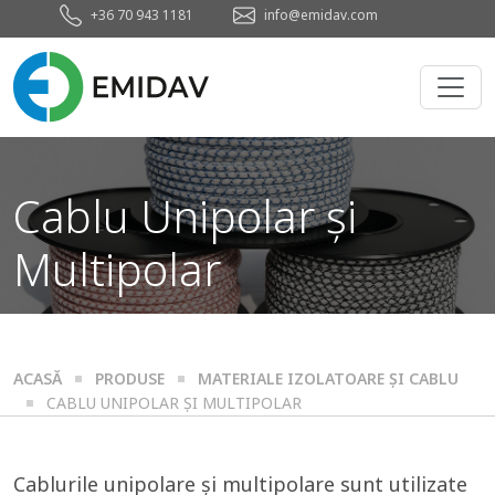
+36 70 943 1181
info@emidav.com
Cablu Unipolar și
Multipolar
ACASĂ
PRODUSE
MATERIALE IZOLATOARE ȘI CABLU
CABLU UNIPOLAR ȘI MULTIPOLAR
Cablurile unipolare și multipolare sunt utilizate