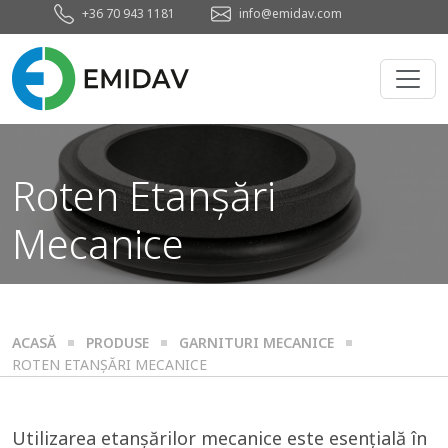
+36 70 943 1181
info@emidav.com
Roten Etanșări
Mecanice
ACASĂ
PRODUSE
GARNITURI MECANICE
ROTEN ETANȘĂRI MECANICE
Utilizarea etanșărilor mecanice este esențială în